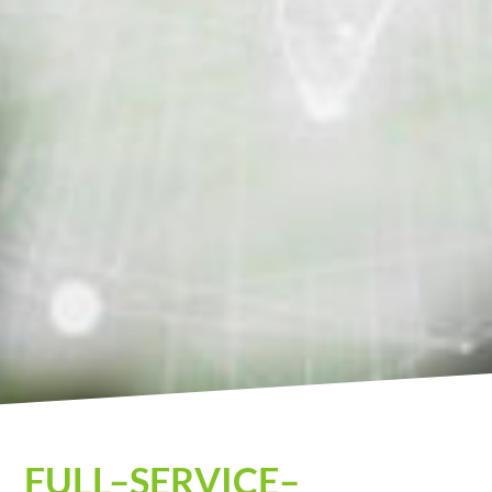
Full-Service-Systemhaus
FULL–SERVICE–