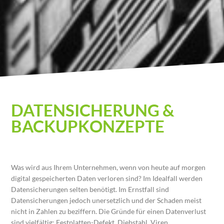
Datensicherung &
Backupkonzepte
DATENSICHERUNG &
BACKUPKONZEPTE
Was wird aus Ihrem Unternehmen, wenn von heute auf morgen
digital gespeicherten Daten verloren sind? Im Idealfall werden
Datensicherungen selten benötigt. Im Ernstfall sind
Datensicherungen jedoch unersetzlich und der Schaden meist
nicht in Zahlen zu beziffern. Die Gründe für einen Datenverlust
sind vielfältig: Festplatten-Defekt, Diebstahl, Viren,