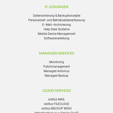
IT–LÖSUNGEN
Datensicherung & Backupkonzepte
Personalzeit- und Betriebsdatenerfassung
E–Mail–Archivierung
Help Desk Systeme
Mobile Device Management
Softwareverteilung
MANAGED SERVICES
Monitoring
Patchmanagement
Managed Antivirus
Managed Backup
CLOUD SERVICES
solitus MAIL
solitus FILECLOUD
solitus BACKUP M365
Infrastructure as a Service (IaaS)